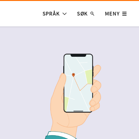
SPRÅK
SØK
MENY