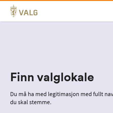
Hopp
til
innhold
Finn valglokale
Du må ha med legitimasjon med fullt nav
du skal stemme.