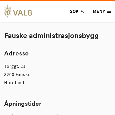
Hopp
SØK
MENY
til
innhold
Fauske administrasjonsbygg
Adresse
Torggt. 21
8200 Fauske
Nordland
Åpningstider