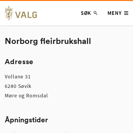
Hopp
SØK
MENY
til
innhold
Norborg fleirbrukshall
Adresse
Vollane 31
6280 Søvik
Møre og Romsdal
Åpningstider