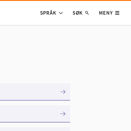
SPRÅK
SØK
MENY