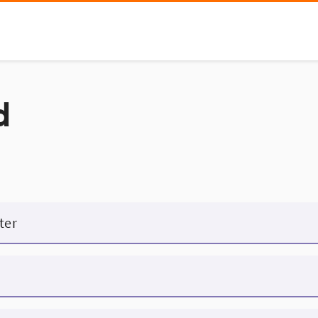
d
ter