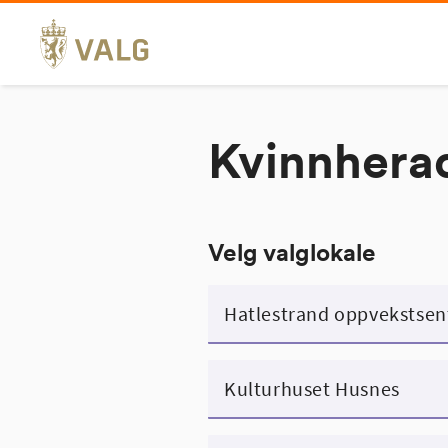
Hopp
til
innhold
Kvinnhera
Velg valglokale
Hatlestrand oppvekstsen
Kulturhuset Husnes