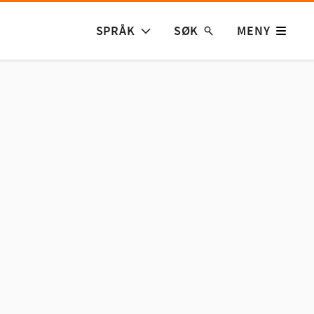
SPRÅK
SØK
MENY