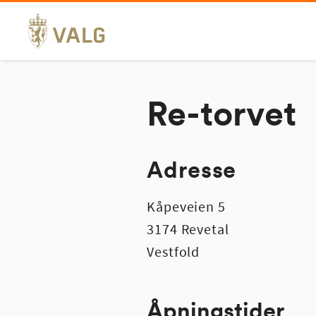
Hopp
til
innhold
Re-torvet
Adresse
Kåpeveien 5
3174 Revetal
Vestfold
Åpningstider