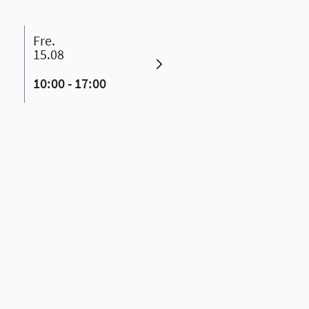
fre.
lør.
man.
15.08
16.08
18.08
10:00 - 17:00
10:00 - 17:00
10:00 