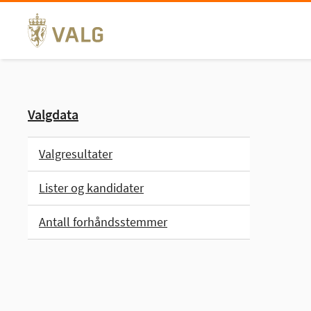
Hopp
til
innhold
Valgdata
Valgresultater
Lister og kandidater
Antall forhåndsstemmer