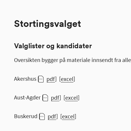
Stortingsvalget
Valglister og kandidater
Oversikten bygger på materiale innsendt fra al
Akershus [
pdf
] [
excel
]
Aust-Agder [
pdf
] [
excel
]
Buskerud [
pdf
] [
excel
]