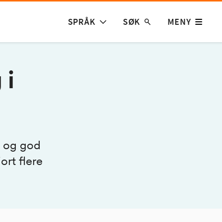
SPRÅK
SØK
MENY
 i
g og god
ort flere