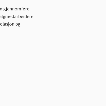
kan gjennomføre
 valgmedarbeidere
solasjon og