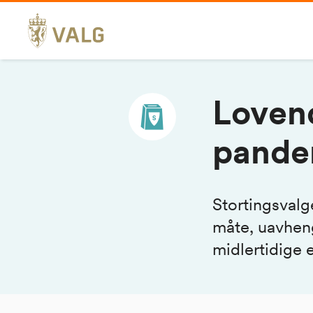
Hopp
til
innhold
Lovend
pande
Stortingsvalg
måte, uavheng
midlertidige 