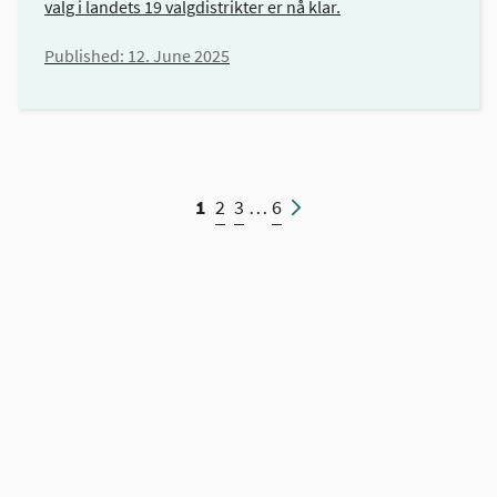
valg i landets 19 valgdistrikter er nå klar.
Published:
12. June 2025
1
2
3
…
6