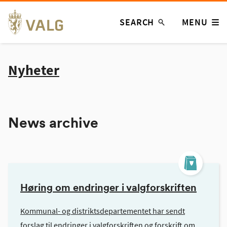
Skip
SEARCH
MENU
to
content
Nyheter
News archive
Høring om endringer i valgforskriften
Kommunal- og distriktsdepartementet har sendt
forslag til endringer i valgforskriften og forskrift om